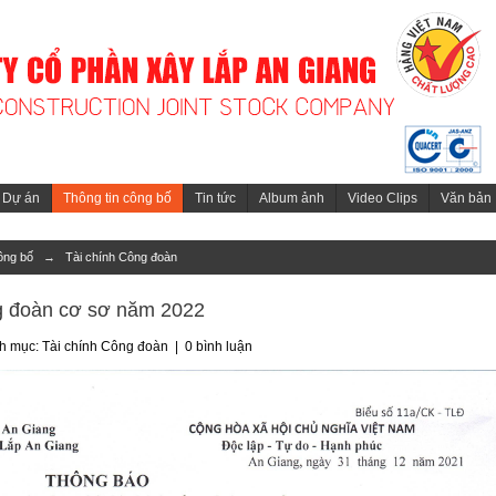
Dự án
Thông tin công bố
Tin tức
Album ảnh
Video Clips
Văn bản
ông bố
→
Tài chính Công đoàn
ng đoàn cơ sơ năm 2022
nh mục:
Tài chính Công đoàn
|
0 bình luận