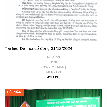
Tài liệu Đại hội cổ đông 31/12/2024
ĐĂNG BỞI
USER
- NGÀY: 03/12/2024 |
0 PHẢN HỒI
XEM TIẾP...
CỔ PHẦN