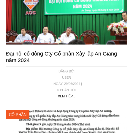
Đại hội cổ đông Cty Cổ phần Xây lắp An Giang
năm 2024
ĐĂNG BỞI
USER
- NGÀY: 29/06/2024 |
0 PHẢN HỒI
XEM TIẾP...
CỔ PHẦN