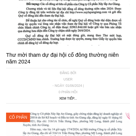
Thư mời tham dự đại hội cổ đông thường niên
năm 2024
ĐĂNG BỞI
USER
- NGÀY: 01/06/2024 |
0 PHẢN HỒI
XEM TIẾP...
CỔ PHẦN