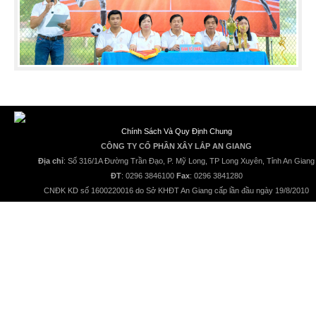
Chính Sách Và Quy Định Chung
CÔNG TY CỔ PHẦN XÂY LẮP AN GIANG
Địa chỉ
: Số 316/1A Đường Trần Đạo, P. Mỹ Long, TP Long Xuyên, Tỉnh An Giang
ĐT
: 0296 3846100
Fax
: 0296 3841280
CNĐK KD số 1600220016 do Sở KHĐT An Giang cấp lần đầu ngày 19/8/2010