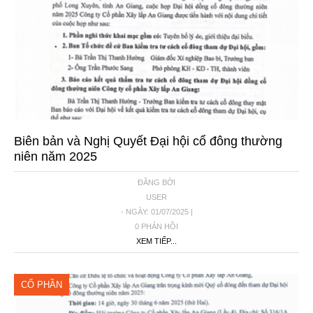
Biên bản và Nghị Quyết Đại hội cổ đông thường
niên năm 2025
ĐĂNG BỞI
USER
- NGÀY: 01/07/2025 |
0 PHẢN HỒI
XEM TIẾP...
CỔ PHẦN