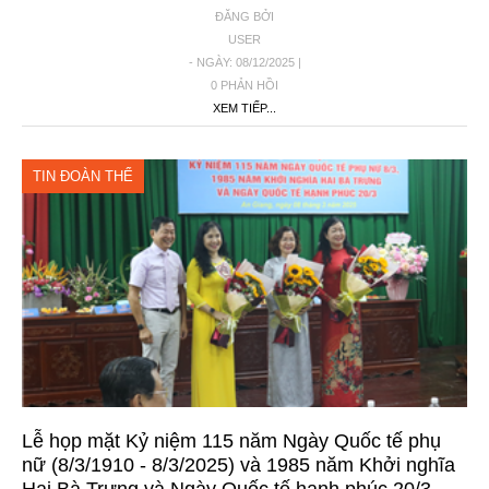
ĐĂNG BỞI
USER
- NGÀY: 08/12/2025 |
0 PHẢN HỒI
XEM TIẾP...
TIN ĐOÀN THỂ
Lễ họp mặt Kỷ niệm 115 năm Ngày Quốc tế phụ
nữ (8/3/1910 - 8/3/2025) và 1985 năm Khởi nghĩa
Hai Bà Trưng và Ngày Quốc tế hạnh phúc 20/3