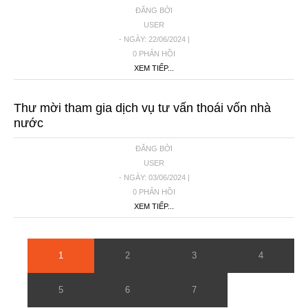
ĐĂNG BỞI
USER
- NGÀY: 22/06/2024 |
0 PHẢN HỒI
XEM TIẾP...
Thư mời tham gia dịch vụ tư vấn thoái vốn nhà
nước
ĐĂNG BỞI
USER
- NGÀY: 03/06/2024 |
0 PHẢN HỒI
XEM TIẾP...
1
2
3
4
5
6
7