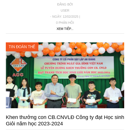
ĐĂNG BỞI
USER
- NGÀY: 12/02/2025 |
0 PHẢN HỒI
XEM TIẾP...
TIN ĐOÀN THỂ
Khen thưởng con CB.CNVLĐ Công ty đạt Học sinh
Giỏi năm học 2023-2024