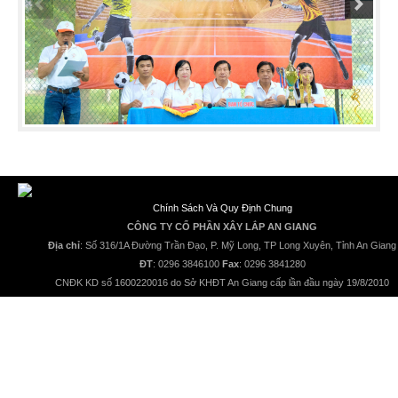
Chính Sách Và Quy Định Chung
CÔNG TY CỔ PHẦN XÂY LẮP AN GIANG
Địa chỉ
: Số 316/1A Đường Trần Đạo, P. Mỹ Long, TP Long Xuyên, Tỉnh An Giang
ĐT
: 0296 3846100
Fax
: 0296 3841280
CNĐK KD số 1600220016 do Sở KHĐT An Giang cấp lần đầu ngày 19/8/2010