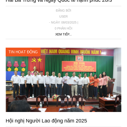
ĐĂNG BỞI
USER
- NGÀY: 08/03/2025 |
0 PHẢN HỒI
XEM TIẾP...
TIN HOẠT ĐỘNG
Hội nghị Người Lao động năm 2025