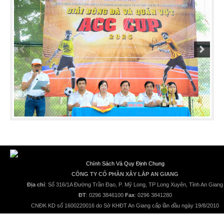
Chính Sách Và Quy Định Chung
CÔNG TY CỔ PHẦN XÂY LẮP AN GIANG
Địa chỉ
: Số 316/1A Đường Trần Đạo, P. Mỹ Long, TP Long Xuyên, Tỉnh An Giang
ĐT
: 0296 3846100
Fax
: 0296 3841280
CNĐK KD số 1600220016 do Sở KHĐT An Giang cấp lần đầu ngày 19/8/2010