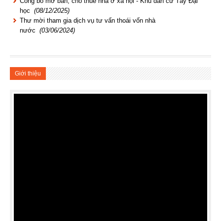
Công bố mở bán, cho thuê nhà ở xã hội - Khu dân cư Tây Đại
học
(08/12/2025)
Thư mời tham gia dịch vụ tư vấn thoái vốn nhà
nước
(03/06/2024)
Giới thiệu