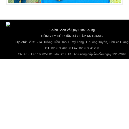
Chính Sách Và Quy Định Chung
CÔNG TY CỔ PHẦN XÂY LẮP AN GIANG
Địa chỉ
: Số 316/1A Đường Trần Đạo, P. Mỹ Long, TP Long Xuyên, Tỉnh An Giang
ĐT
: 0296 3846100
Fax
: 0296 3841280
CNĐK KD số 1600220016 do Sở KHĐT An Giang cấp lần đầu ngày 19/8/2010