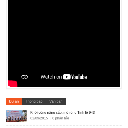
Dự án
Thông báo
Văn bản
Khởi công nâng cấp, mở rộng Tỉnh lộ 943
02/09/2015 | 0 phản hồi