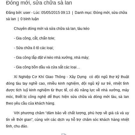
Đóng mới, sửa chữa sà lan
Đăng bởi: user - Lúc: 05/05/2015 09:13 | Danh mục:
Đóng mới, sửa chữa
sà lan
|
0 bình luận
Chuyên đóng mới và sửa chữa sà lan, tàu kéo
- Gia công, cắt, chấn tole;
- Sửa chữa ô tô các loại;
- Gia công lắp đặt vì kèo nhà xưởng, nhà máy;
- Gia công bồn dầu và cửa sắt các loại…
Xí Nghiệp Cơ Khí Giao Thông - Xây Dựng có đội ngũ thợ kỹ thuật
đóng tàu tay nghề cao, nhiều kinh nghiệm, đội ngũ kỹ sư trẻ, nhiệt tình
được tích luỹ kinh nghiệm từ thực tế, có đủ năng lực về nhà xưởng, máy
móc, thiết bị công nghệ để thực hiện sửa chữa và đóng mới tàu, sà lan
theo yêu cầu của khách hàng.
Với phương châm “đảm bảo về chất lượng, phù hợp về giá cả và uy
tín về thời gian”, cùng với các dịch vụ hỗ trợ chăm sóc khách hàng nhiệt
tình, chu đáo.