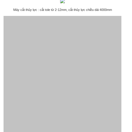
Máy cắt thủy lực : cắt tole từ 2-12mm, cắt thủy lực chiều dài 4000mm