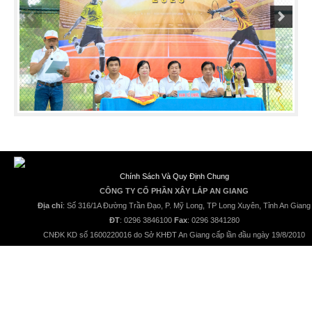
Chính Sách Và Quy Định Chung
CÔNG TY CỔ PHẦN XÂY LẮP AN GIANG
Địa chỉ
: Số 316/1A Đường Trần Đạo, P. Mỹ Long, TP Long Xuyên, Tỉnh An Giang
ĐT
: 0296 3846100
Fax
: 0296 3841280
CNĐK KD số 1600220016 do Sở KHĐT An Giang cấp lần đầu ngày 19/8/2010