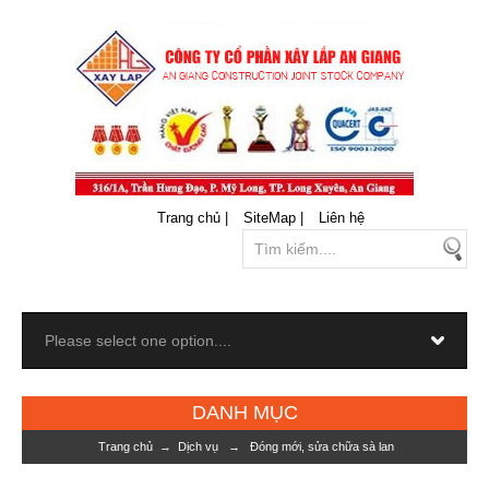
Trang chủ |
SiteMap |
Liên hệ
DANH MỤC
Trang chủ
→
Dịch vụ
→
Đóng mới, sửa chữa sà lan